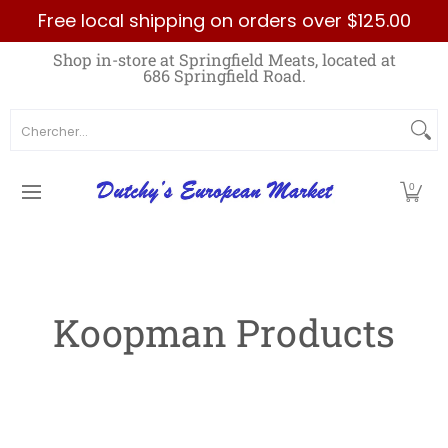
Free local shipping on orders over $125.00
Passer au contenu principal
Home
Best Sellers List
Specials
Count
Shop in-store at Springfield Meats, located at
686 Springfield Road.
Chercher...
0
Koopman Products