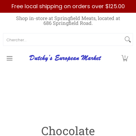
Free local shipping on orders over $125.00
Passer au contenu principal
Home
Best Sellers List
Specials
Count
Shop in-store at Springfield Meats, located at
686 Springfield Road.
Chercher...
0
Chocolate