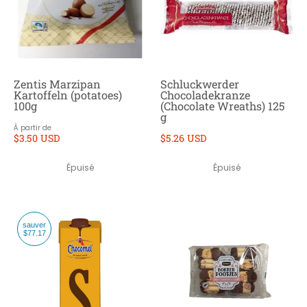
Zentis Marzipan
Schluckwerder
Kartoffeln (potatoes)
Chocoladekranze
100g
(Chocolate Wreaths) 125
g
À partir de
$3.50 USD
$5.26 USD
Épuisé
Épuisé
sauver
$77.17